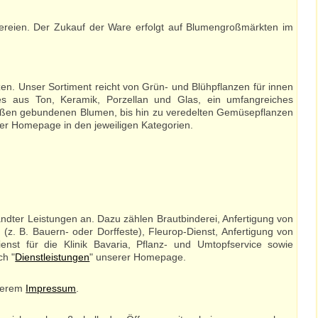
reien. Der Zukauf der Ware erfolgt auf Blumengroßmärkten im
n. Unser Sortiment reicht von Grün- und Blühpflanzen für innen
es aus Ton, Keramik, Porzellan und Glas, ein umfangreiches
äußen gebundenen Blumen, bis hin zu veredelten Gemüsepflanzen
rer Homepage in den jeweiligen Kategorien.
andter Leistungen an. Dazu zählen Brautbinderei, Anfertigung von
z. B. Bauern- oder Dorffeste), Fleurop-Dienst, Anfertigung von
ienst für die Klinik Bavaria, Pflanz- und Umtopfservice sowie
ch "
Dienstleistungen
" unserer Homepage.
nserem
Impressum
.