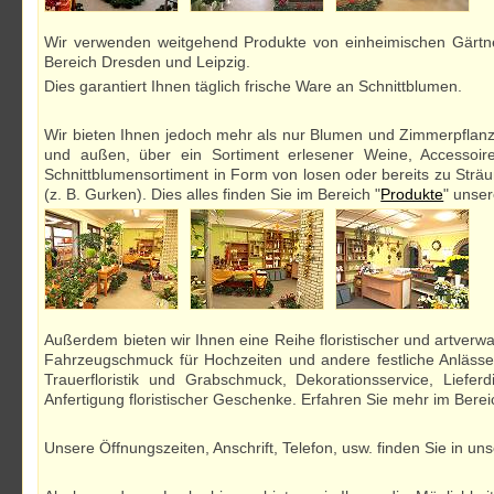
Wir verwenden weitgehend Produkte von einheimischen Gärtne
Bereich Dresden und Leipzig.
Dies garantiert Ihnen täglich frische Ware an Schnittblumen.
Wir bieten Ihnen jedoch mehr als nur Blumen und Zimmerpflanze
und außen, über ein Sortiment erlesener Weine, Accessoir
Schnittblumensortiment in Form von losen oder bereits zu Str
(z. B. Gurken). Dies alles finden Sie im Bereich "
Produkte
" unse
Außerdem bieten wir Ihnen eine Reihe floristischer und artverw
Fahrzeugschmuck für Hochzeiten und andere festliche Anlässe (
Trauerfloristik und Grabschmuck, Dekorationsservice, Lieferd
Anfertigung floristischer Geschenke. Erfahren Sie mehr im Berei
Unsere Öffnungszeiten, Anschrift, Telefon, usw. finden Sie in u